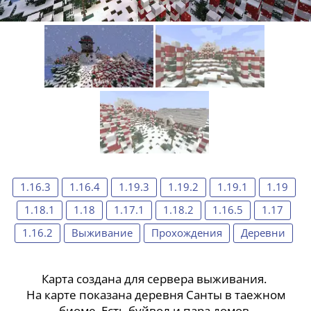
1.16.3
1.16.4
1.19.3
1.19.2
1.19.1
1.19
1.18.1
1.18
1.17.1
1.18.2
1.16.5
1.17
1.16.2
Выживание
Прохождения
Деревни
Карта создана для сервера выживания.
На карте показана деревня Санты в таежном
биоме. Есть буйвол и пара домов.