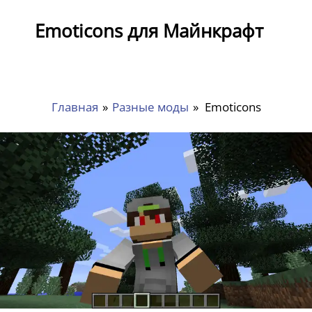
Emoticons для Майнкрафт
Главная
»
Разные моды
»
Emoticons