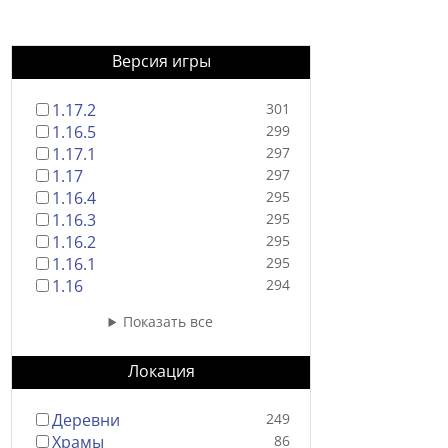
Версия игры
1.17.2
301
1.16.5
299
1.17.1
297
1.17
297
1.16.4
295
1.16.3
295
1.16.2
295
1.16.1
295
1.16
294
Показать все
Локация
Деревни
249
Храмы
86