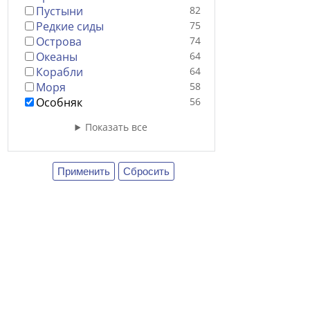
Пустыни
82
Редкие сиды
75
Острова
74
Океаны
64
Корабли
64
Моря
58
Особняк
56
Показать все