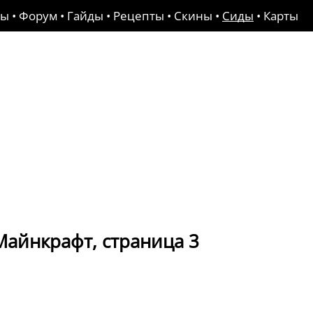
ды
•
Форум
•
Гайды
•
Рецепты
•
Скины
•
Сиды
•
Карты
Майнкрафт, страница 3