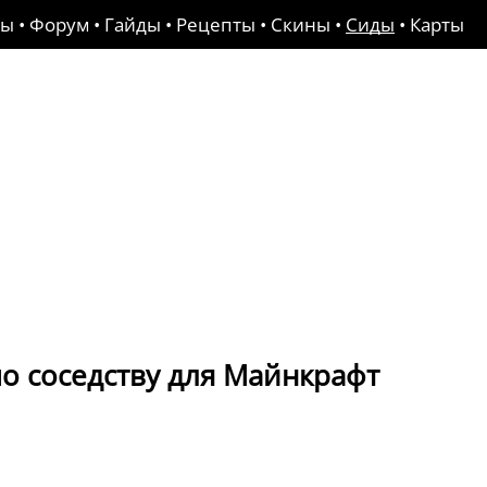
ды
•
Форум
•
Гайды
•
Рецепты
•
Скины
•
Сиды
•
Карты
о соседству для Майнкрафт