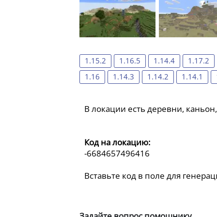
1.15.2
1.16.5
1.14.4
1.17.2
1.16
1.14.3
1.14.2
1.14.1
В локации есть деревни, каньон
Код на локацию:
-6684657496416
Вставьте код в поле для генерац
Задайте вопрос помощнику