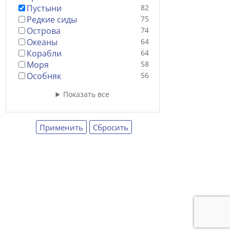
Пустыни
82
Редкие сиды
75
Острова
74
Океаны
64
Корабли
64
Моря
58
Особняк
56
Показать все