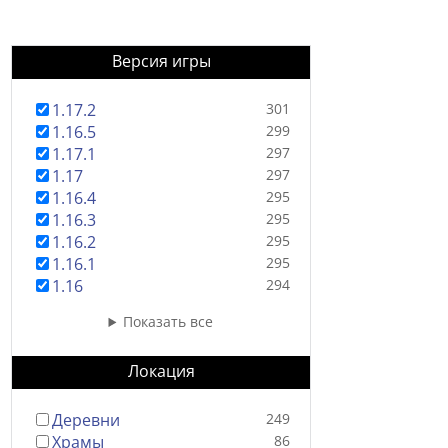
Версия игры
1.17.2
301
1.16.5
299
1.17.1
297
1.17
297
1.16.4
295
1.16.3
295
1.16.2
295
1.16.1
295
1.16
294
Показать все
Локация
Деревни
249
Храмы
86