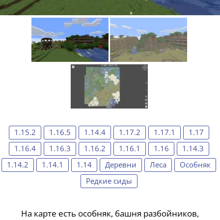
1.15.2
1.16.5
1.14.4
1.17.2
1.17.1
1.17
1.16.4
1.16.3
1.16.2
1.16.1
1.16
1.14.3
1.14.2
1.14.1
1.14
Деревни
Леса
Особняк
Редкие сиды
На карте есть особняк, башня разбойников,