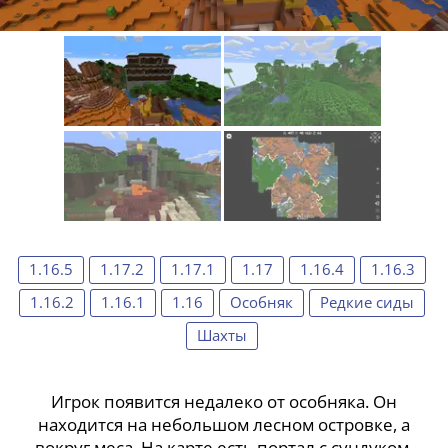
1.16.5
1.17.2
1.17.1
1.17
1.16.4
1.16.3
1.16.2
1.16.1
1.16
Особняк
Редкие сиды
Шахты
Игрок появится недалеко от особняка. Он
находится на небольшом лесном островке, а
вокруг меса. На карте есть портал с сундуком,